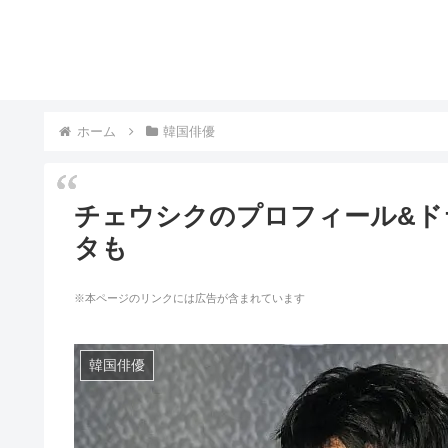
ホーム
韓国俳優
チェウシクのプロフィール&ド
タも
※本ページのリンクには広告が含まれています
韓国俳優