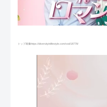
トップ画像https://diversityinlifestyle.com/vod/18778/