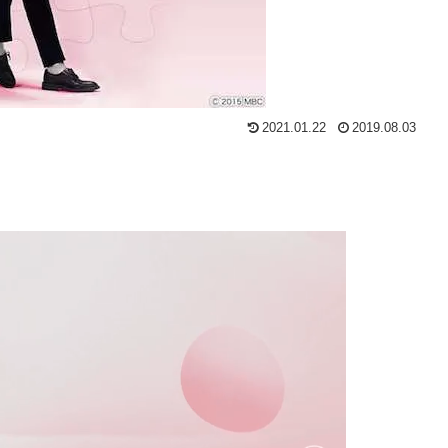
2021.01.22
2019.08.03