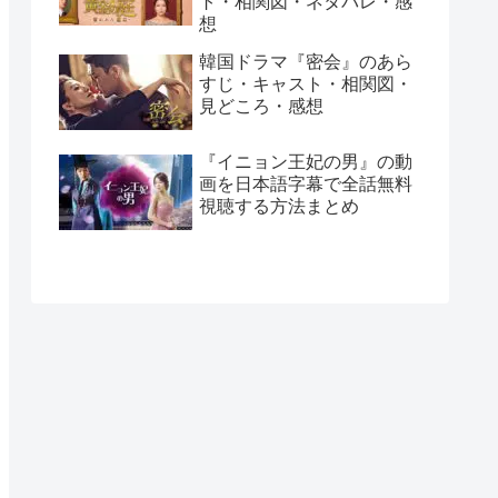
ト・相関図・ネタバレ・感
想
韓国ドラマ『密会』のあら
すじ・キャスト・相関図・
見どころ・感想
『イニョン王妃の男』の動
画を日本語字幕で全話無料
視聴する方法まとめ