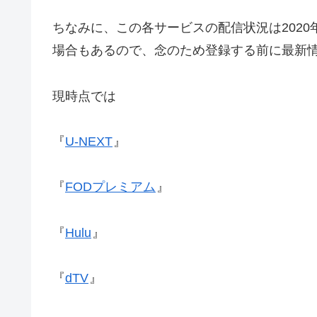
ちなみに、この各サービスの配信状況は2020
場合もあるので、念のため登録する前に最新
現時点では
『
U-NEXT
』
『
FODプレミアム
』
『
Hulu
』
『
dTV
』