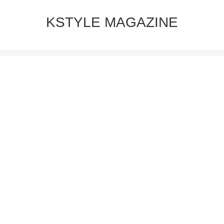
KSTYLE MAGAZINE