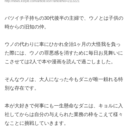
http://news.kstyle.com/article.ksn?articleNo=2113221
バツイチ子持ちの30代後半の主婦で、ウノとは子供の
時からの旧知の仲。
ウノの代わりに車にひかれ全治1ヶ月の大怪我を負っ
た際には、ウノの罪悪感を消すために毎日お見舞いに
こさせては2人で本や漫画を読んで過ごしました。
そんなウノは、大人になった今もダニが唯一頼れる特
別な存在です。
本が大好きで何事にも一生懸命なダニは、キョルに入
社してからは自分の与えられた業務の枠をこえて様々
なことに挑戦していきます。