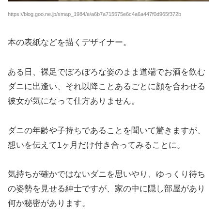
https://blog.goo.ne.jp/smap_1984/e/a6b7a715575e6c4a6a447f0d965f372b
本の表紙などを描くデザイナー。
ある日、裸足でぼろぼろな姿のまま道端でお酒を飲む
ダニに出逢い、それ以降ことあるごとに顔を合わせる
彼女が気になって仕方ありません。
ダニの年齢や子持ちであることを聞いて驚きますが、
想いを伝えて1ヶ月だけ付き合ってみることに。
気持ちが確かではないダニを思いやり、ゆっくり待ち
の姿勢を見せる紳士ですが、家の中に隠し部屋があり
何か秘密があります。