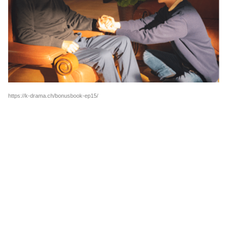
https://k-drama.ch/bonusbook-ep15/