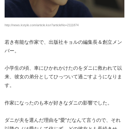
http://news.kstyle.com/article.ksn?articleNo=2111874
若き有能な作家で、出版社キョルの編集長＆創立メン
バー。
小学生の頃、車にひかれかけたのをダニに救われて以
来、彼女の弟分としてひっついて過ごすようになりま
す。
作家になったのも本が好きなダニの影響でした。
ダニが夫を選んだ理由を”愛”だなんて言うので、それ
以降ウノは愛なんて信じず、どの彼女とも長続きせ