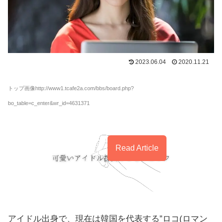
2023.06.04
2020.11.21
トップ画像http://www1.tcafe2a.com/bbs/board.php?
bo_table=c_enter&wr_id=4631371
Read Article
アイドル出身で、現在は韓国を代表する”ロコ(ロマン