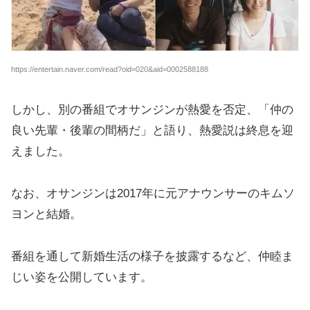
https://entertain.naver.com/read?oid=020&aid=0002588188
しかし、別の番組でオサンジンが熱愛を否定、「仲の
良い先輩・後輩の間柄だ」と語り、熱愛説は終息を迎
えました。
なお、オサンジンは2017年に元アナウンサーのキムソ
ヨンと結婚。
番組を通して新婚生活の様子を披露するなど、仲睦ま
じい姿を公開しています。