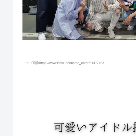
トップ画像https://www.instiz.net/name_enter/61477453