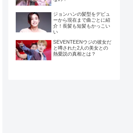
ジョンハンの髪型をデビュ
ーから現在まで曲ごとに紹
介！長髪も短髪もかっこい
い
SEVENTEENウジの彼女だ
と噂された2人の美女との
熱愛説の真相とは？