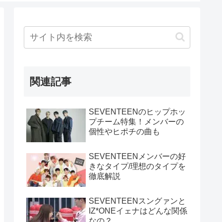
関連記事
SEVENTEENのヒップホッ
プチーム特集！メンバーの
個性やヒポチの曲も
SEVENTEENメンバーの好
きなタイプ/理想のタイプを
徹底解説
SEVENTEENスングァンと
IZ*ONEイェナはどんな関係
なの？