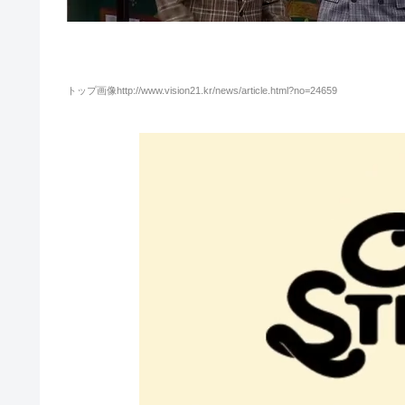
トップ画像http://www.vision21.kr/news/article.html?no=24659