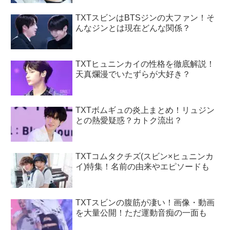
TXTスビンはBTSジンの大ファン！そ
んなジンとは現在どんな関係？
TXTヒュニンカイの性格を徹底解説！
天真爛漫でいたずらが大好き？
TXTボムギュの炎上まとめ！リュジン
との熱愛疑惑？カトク流出？
TXTコムタクチズ(スビン×ヒュニンカ
イ)特集！名前の由来やエピソードも
TXTスビンの腹筋が凄い！画像・動画
を大量公開！ただ運動音痴の一面も