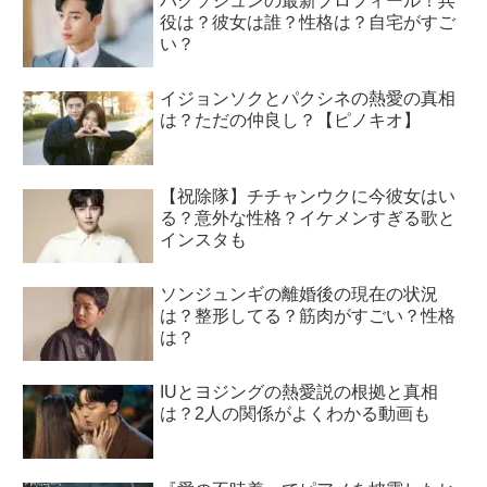
パクソジュンの最新プロフィール！兵
役は？彼女は誰？性格は？自宅がすご
い？
イジョンソクとパクシネの熱愛の真相
は？ただの仲良し？【ピノキオ】
【祝除隊】チチャンウクに今彼女はい
る？意外な性格？イケメンすぎる歌と
インスタも
ソンジュンギの離婚後の現在の状況
は？整形してる？筋肉がすごい？性格
は？
IUとヨジングの熱愛説の根拠と真相
は？2人の関係がよくわかる動画も