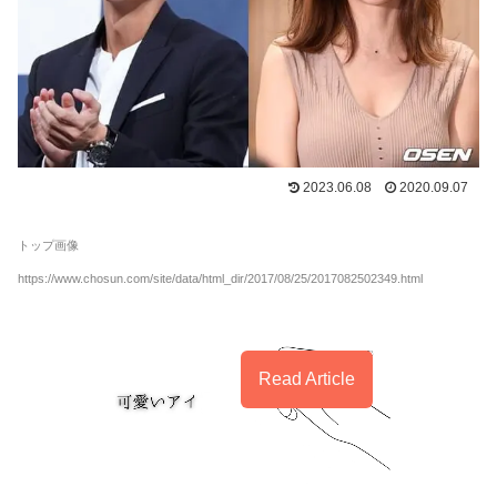
2023.06.08
2020.09.07
トップ画像
https://www.chosun.com/site/data/html_dir/2017/08/25/2017082502349.html
Read Article