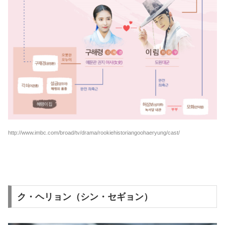
http://www.imbc.com/broad/tv/drama/rookiehistoriangoohaeryung/cast/
ク・ヘリョン（シン・セギョン）