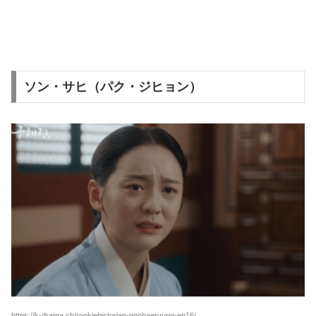
ソン・サヒ（パク・ジヒョン）
https://k-drama.ch/rookiehistorian-goohaeryung-ep16/