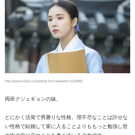
http://news.kstyle.com/article.ksn?articleNo=2119085
両班クジェギョンの妹。
とにかく活発で男勝りな性格、理不尽なことは許せな
い性格で結婚して家に入ることよりももっと勉強し世