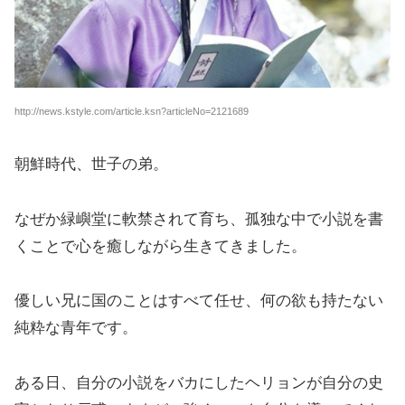
http://news.kstyle.com/article.ksn?articleNo=2121689
朝鮮時代、世子の弟。
なぜか緑嶼堂に軟禁されて育ち、孤独な中で小説を書
くことで心を癒しながら生きてきました。
優しい兄に国のことはすべて任せ、何の欲も持たない
純粋な青年です。
ある日、自分の小説をバカにしたヘリョンが自分の史