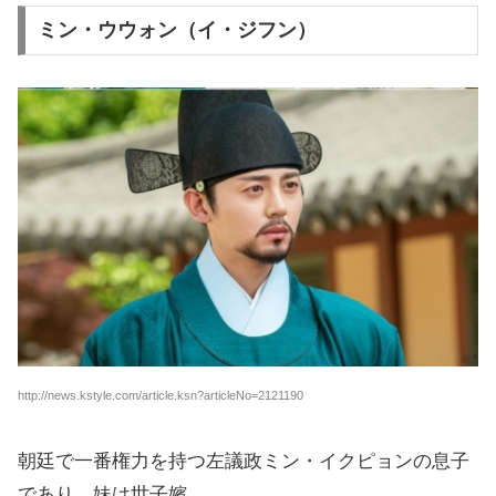
ミン・ウウォン（イ・ジフン）
http://news.kstyle.com/article.ksn?articleNo=2121190
朝廷で一番権力を持つ左議政ミン・イクピョンの息子
であり、妹は世子嬪。