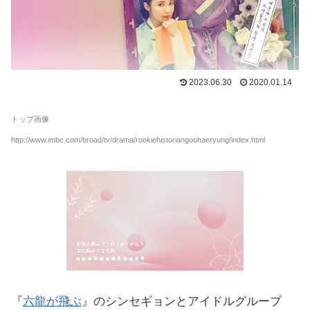
2023.06.30
2020.01.14
トップ画像
http://www.imbc.com/broad/tv/drama/rookiehistoriangoohaeryung/index.html
『
六龍が飛ぶ
』のシンセギョンとアイドルグループ