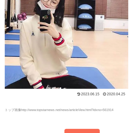
2023.06.15
2020.04.25
トップ画像http://www.topstarnews.net/news/articleView.html?idxno=561914