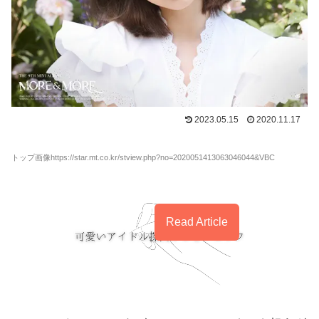
2023.05.15
2020.11.17
トップ画像https://star.mt.co.kr/stview.php?no=2020051413063046044&VBC
Read Article