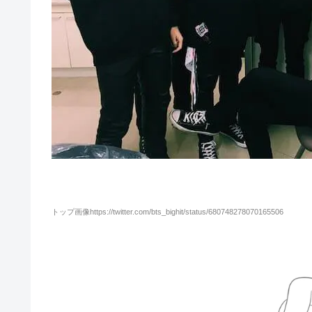
トップ画像https://twitter.com/bts_bighit/status/680748278070165506