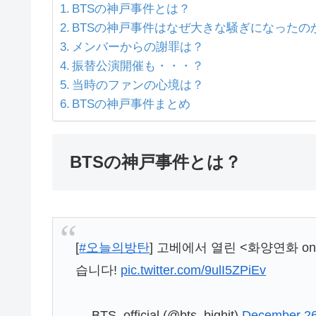
BTSの神戸事件とは？
BTSの神戸事件はなぜ大きな騒ぎになったの
メンバーからの謝罪は？
振替公演開催も・・・？
当時のファンの心境は？
BTSの神戸事件まとめ
BTSの神戸事件とは？
[
#오늘의방탄
] 고베에서 열린 <화양연화 on
습니다!
pic.twitter.com/9ulI5ZPiEv
— BTS_official (@bts_bighit)
December 26