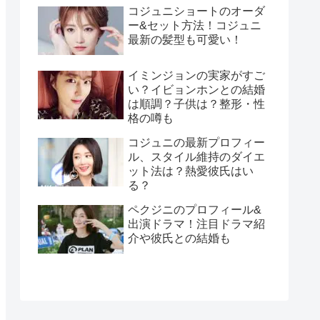
コジュニショートのオーダ
ー&セット方法！コジュニ
最新の髪型も可愛い！
イミンジョンの実家がすご
い？イビョンホンとの結婚
は順調？子供は？整形・性
格の噂も
コジュニの最新プロフィー
ル、スタイル維持のダイエ
ット法は？熱愛彼氏はい
る？
ペクジニのプロフィール&
出演ドラマ！注目ドラマ紹
介や彼氏との結婚も