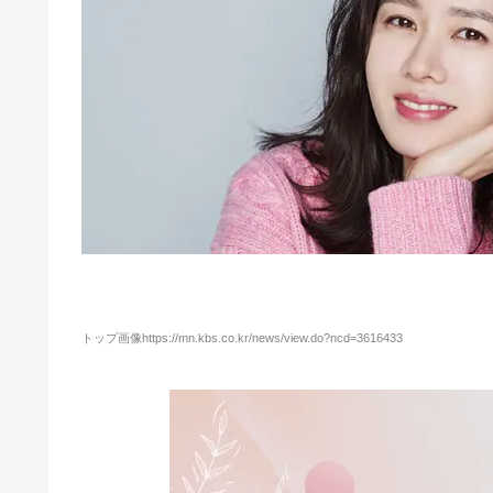
トップ画像https://mn.kbs.co.kr/news/view.do?ncd=3616433