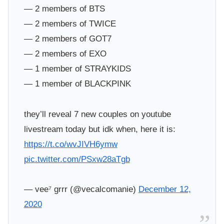
— 2 members of BTS
— 2 members of TWICE
— 2 members of GOT7
— 2 members of EXO
— 1 member of STRAYKIDS
— 1 member of BLACKPINK
they’ll reveal 7 new couples on youtube
livestream today but idk when, here it is:
https://t.co/wvJIVH6ymw
pic.twitter.com/PSxw28aTgb
— vee⁷ grrr (@vecalcomanie)
December 12,
2020