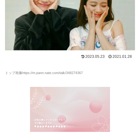
2023.05.23
2021.01.28
トップ画像https://m.pann.nate.com/talk/348274367