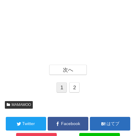
次へ
1
2
MAMAMOO
Twitter
Facebook
はてブ