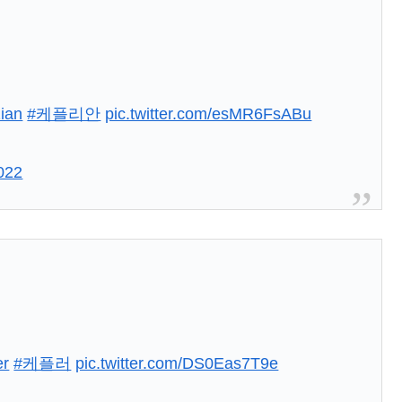
ian
#케플리안
pic.twitter.com/esMR6FsABu
022
er
#케플러
pic.twitter.com/DS0Eas7T9e