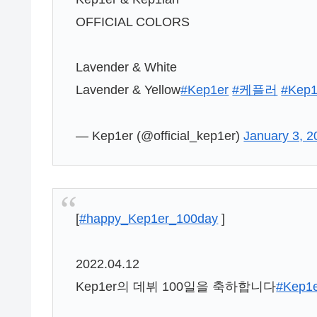
OFFICIAL COLORS
Lavender & White
Lavender & Yellow
#Kep1er
#케플러
#Kep1
— Kep1er (@official_kep1er)
January 3, 2
[
#happy_Kep1er_100day
]
2022.04.12
Kep1er의 데뷔 100일을 축하합니다
#Kep1