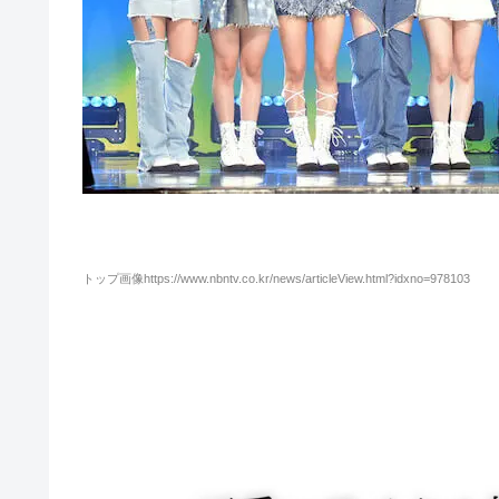
トップ画像https://www.nbntv.co.kr/news/articleView.html?idxno=978103